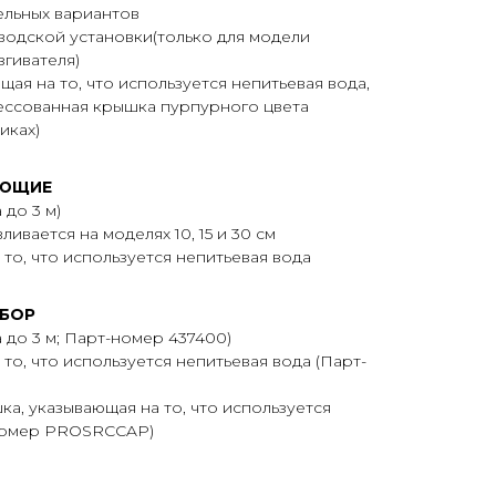
тельных вариантов
водской установки(только для модели
гивателя)
щая на то, что используется непитьевая вода,
ессованная крышка пурпурного цвета
иках)
УЮЩИЕ
 до 3 м)
ивается на моделях 10, 15 и 30 см
то, что используется непитьевая вода
БОР
 до 3 м; Парт-номер 437400)
то, что используется непитьевая вода (Парт-
а, указывающая на то, что используется
-номер PROSRCCAP)