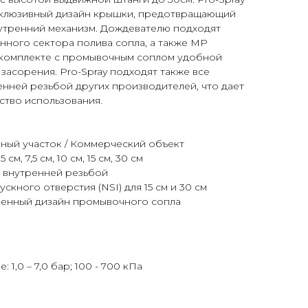
склюзивный дизайн крышки, предотвращающий
утренний механизм. Дождевателю подходят
нного сектора полива сопла, а также MP
в комплекте с промывочным соплом удобной
засорения. Pro-Spray подходят также все
енней резьбой других производителей, что дает
тво использования.
ный участок / Коммерческий объект
м, 7,5 см, 10 см, 15 см, 30 см
 внутренней резьбой
скного отверстия (NSI) для 15 см и 30 см
енный дизайн промывочного сопла
1,0 – 7,0 бар; 100 - 700 кПа