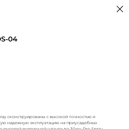
S-04
ray сконструированы с высокой точностью и
ую надежную эксплуатацию на приусадебных
 с высотой выдвижной штанги до 30см. Pro-Spray