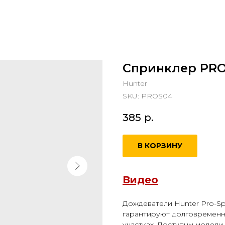
Спринклер PRO
Hunter
SKU:
PROS04
385
р.
В КОРЗИНУ
Видео
Дождеватели Hunter Pro-Sp
гарантируют долговременн
участках. Доступны модели