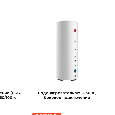
ение (CGG-
Водонагреватель WSC-300L,
0/100, с
боковое подключение
м (ТКС5К)
6