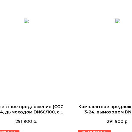
лектное предложение (CGG-
Комплектное предлож
24, дымоходом DN60/100, с
3-24, дымоходом DN6
-200L, с датчиком (ТКС5К)
WTS-150L, с датчико
291 900
р.
291 900
р.
K8615981003
K861598000