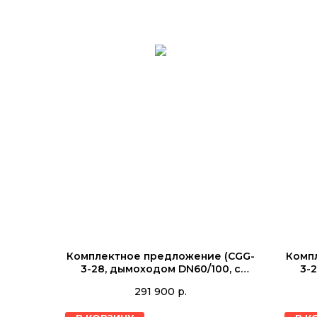
Комплектное предложение (CGG-
Комп
3-28, дымоходом DN60/100, с
3-
WTS-200L, с датчиком (ТКС5К)
WTS
291 900
р.
K8615981005