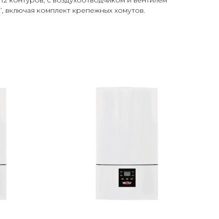
о 12 контуров, с воздухоотводчиком и вентилем
2’’, включая комплект крепежных хомутов.