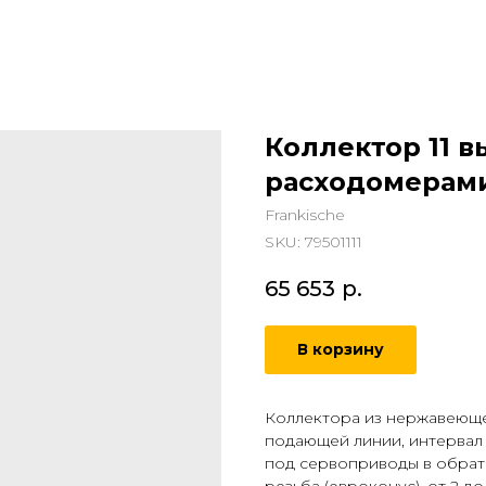
Коллектор 11 в
раcходомерами
Frankische
SKU:
79501111
65 653
р.
В корзину
Коллектора из нержавеюще
подающей линии, интервал н
под сервоприводы в обратн