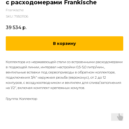
с раcходомерами Frankische
Frankische
SKU:
79501106
39 534
р.
В корзину
Коллектора из нержавеющей стали со встроенными расходомерами
в подающей линии, интервал настройки 0,5-5,0 литр/мин.,
вентильные вставки под сервоприводы в обратном коллекторе,
подключения 3/4’’ наружная резьба (евроконус), от 2 до 12
контуров, с воздухоотводчиком и вентилем для слива/заполнения
на 1/2’’, включая комплект крепежных хомутов.
Группа: Коллектор