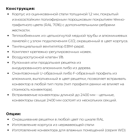
Конструкция:
Корпус из оцинкованной стали толщиной 1,2 мм, покрытый
износостойким полиэфирным порошковым покрытием тёмно-
графитного цвета (RAL 7016) с дополнительными ребрами
жесткости.
Теплообменник из цельногнутой медной трубы и алюминиевых
ламелей с узлом подключения G1/2, окрашенный в цвет корпуса.
Тангенциальный вентилятор EBM-papst.
Комплект крепежно-регулировочных ножек.
Воздухоспускной клапан 1/8.
Рулонная или продольная решетка из
анодированного алюминия либо из дерева.
Окантовочный U-образный либо F-образный профиль из
алюминия, выполненный в цвет решетки, позволяет встраивать
конвектор в любой тип пола (тип профиля рамки не влияет на
стоимость конвектора).
Встраиваемые конвекторы длиной до 2400 мм - цельные,
конвекторы свыше 2400 мм состоят из нескольких секций.
Опции:
Окрашивание решетки в любой цвет по шкале RAL
Изготовление корпуса из нержавеющей стали
Изготовление конвектора для влажных помещений (серия WD)