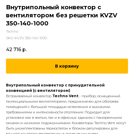
Внутрипольный конвектор с
вентилятором без решетки KVZV
350-140-1000
Techno
SKU:
KVZV 350-140-1000
42 716
р.
В корзину
Внутрипольный конвектор с принудительной
конвекцией (с вентилятором)
Встраиваемый конвектор
Techno Vent
- прибор, оснащенный
тангенциальными вентиляторами, предназначен для обогрева
помещений с большой площадью остекления и высокими
требованиями к интенсивности отопления. Подходит для
установки как в жилых, так и в офисных зданиях с панорамными
окнами и низкими подоконниками. Конвекторы Techno Vent могут
быть укомплектованы термостатом и блоком регулировки для
точного контроля температуры в помещении путем