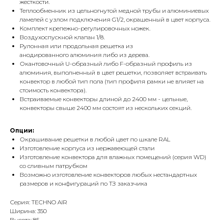
жесткости.
Теплообменник из цельногнутой медной трубы и алюминиевых
ламелей с узлом подключения G1/2, окрашенный в цвет корпуса.
Комплект крепежно-регулировочных ножек.
Воздухоспускной клапан 1/8.
Рулонная или продольная решетка из
анодированного алюминия либо из дерева.
Окантовочный U-образный либо F-образный профиль из
алюминия, выполненный в цвет решетки, позволяет встраивать
конвектор в любой тип пола (тип профиля рамки не влияет на
стоимость конвектора).
Встраиваемые конвекторы длиной до 2400 мм - цельные,
конвекторы свыше 2400 мм состоят из нескольких секций.
Опции:
Окрашивание решетки в любой цвет по шкале RAL
Изготовление корпуса из нержавеющей стали
Изготовление конвектора для влажных помещений (серия WD)
со сливным патрубком
Возможно изготовление конвекторов любых нестандартных
размеров и конфигураций по ТЗ заказчика
Серия: TECHNO AIR
Ширина: 350
Высота: 85