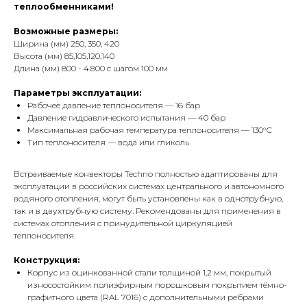
теплообменниками!
Возможные размеры:
Ширина (мм) 250, 350, 420
Высота (мм) 85,105,120,140
Длина (мм) 800 - 4.800 с шагом 100 мм
Параметры эксплуатации:
Рабочее давление теплоносителя — 16 бар
Давление гидравлического испытания — 40 бар
Максимальная рабочая температура теплоносителя — 130°С
Тип теплоносителя — вода или гликоль
Встраиваемые конвекторы Techno полностью адаптированы для
эксплуатации в российских системах центрального и автономного
водяного отопления, могут быть установлены как в однотрубную,
так и в двухтрубную систему. Рекомендованы для применения в
системах отопления с принудительной циркуляцией
теплоносителя.
Конструкция:
Корпус из оцинкованной стали толщиной 1,2 мм, покрытый
износостойким полиэфирным порошковым покрытием тёмно-
графитного цвета (RAL 7016) с дополнительными ребрами