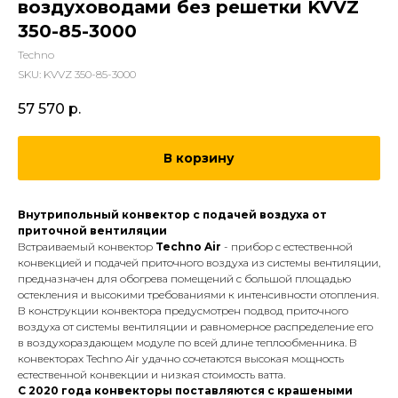
воздуховодами без решетки KVVZ
350-85-3000
Techno
SKU:
KVVZ 350-85-3000
57 570
р.
В корзину
Внутрипольный конвектор с подачей воздуха от
приточной вентиляции
Встраиваемый конвектор
Techno Air
- прибор с естественной
конвекцией и подачей приточного воздуха из системы вентиляции,
предназначен для обогрева помещений с большой площадью
остекления и высокими требованиями к интенсивности отопления.
В конструкции конвектора предусмотрен подвод приточного
воздуха от системы вентиляции и равномерное распределение его
в воздухораздающем модуле по всей длине теплообменника. В
конвекторах Techno Air удачно сочетаются высокая мощность
естественной конвекции и низкая стоимость ватта.
С 2020 года конвекторы поставляются с крашеными