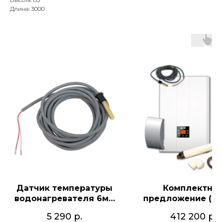
Длина: 3000
Датчик температуры
Комплектно
водонагревателя 6мм
предложение (FG
8852829
дымоходом DN60/1
5 290
р.
412 200
р.
WTS-200L, с дат