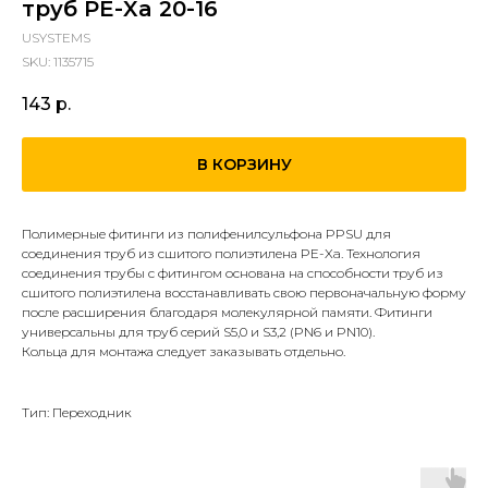
труб PE-Xa 20-16
USYSTEMS
SKU:
1135715
143
р.
В КОРЗИНУ
Полимерные фитинги из полифенилсульфона PPSU для
соединения труб из сшитого полиэтилена PE-Xa. Технология
соединения трубы с фитингом основана на способности труб из
сшитого полиэтилена восстанавливать свою первоначальную форму
после расширения благодаря молекулярной памяти. Фитинги
универсальны для труб серий S5,0 и S3,2 (PN6 и PN10).
Кольца для монтажа следует заказывать отдельно.
Тип: Переходник