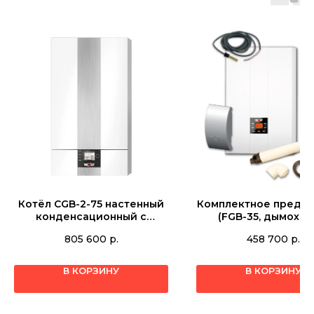
Котёл CGB-2-75 настенный
Комплектное предл
конденсационный с
(FGB-35, дымохо
высокоэффективным
DN60/100, с WTS-15
805 600
р.
458 700
р.
насосом 8616824
датчиком (ТКС5К)
датчиком улицы
K8614806011
В КОРЗИНУ
В КОРЗИНУ