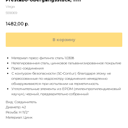
Viega
559069
1482,00
р.
В корзину
Mатериал пресс-фитинга: сталь 1.0308
Нелегированная сталь, цинковое гальванизированное покрытие
Пресс-соединения
С контуром безопасности (SC‑Contur): благодаря этому не
опрессованные по недосмотру соединения немедленно
обнаруживаются при испытании на герметичность
Уплотнительные элементы из EPDM (эти­лен­про­пи­ленди­е­но­вый
каучук), черный, предварительно собранный
Вид: Соединитель
Диаметр: 42
Резьба: Н 11/2"
Материал: Цинк