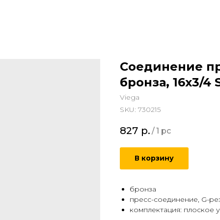
Соединение пр
бронза, 16x3/4 
Viega
SKU:
730215
827
р.
/
1 pc
В корзину
бронза
пресс-соединение, G-ре
комплектация: плоское