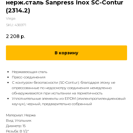
нерж.сталь Sanpress Inox SC-Contur
(2314.2)
Viega
SKU:
436971
2 208
р.
В корзину
Нержавеющая сталь
Пресс-соединения
С контуром безопасности (SC‑Contur): благодаря этому не
опрессованные по недосмотру соединения немедленно
обнаруживаются при испытании на герметичность
Уплотнительные элементы из EPDM (эти­лен­про­пи­ленди­е­но­вый
каучук), черный, предварительно собранный
Материал: Нержа
Вид: Угольник
Диаметр: 15
Резьба: В 1/2"