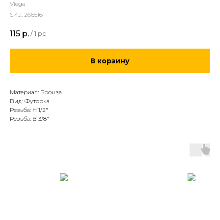
Viega
SKU:
266516
115
р.
/
1 pc
В корзину
Материал: Бронза
Вид: Футорка
Резьба: Н 1/2"
Резьба: В 3/8"