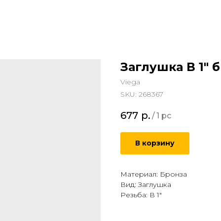
Заглушка В 1" б
Viega
SKU:
268367
677
р.
/
1 pc
В корзину
Материал: Бронза
Вид: Заглушка
Резьба: В 1"