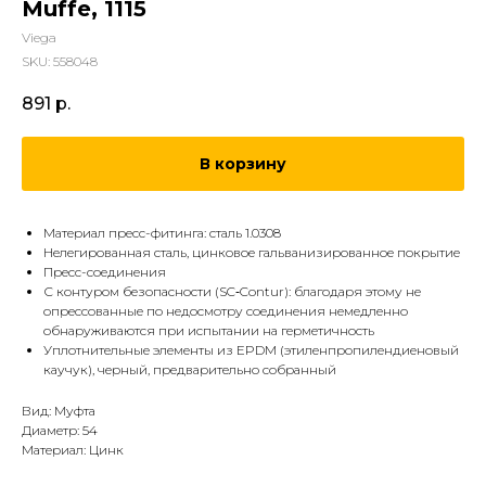
Muffe, 1115
Viega
SKU:
558048
891
р.
В корзину
Mатериал пресс-фитинга: сталь 1.0308
Нелегированная сталь, цинковое гальванизированное покрытие
Пресс-соединения
С контуром безопасности (SC‑Contur): благодаря этому не
опрессованные по недосмотру соединения немедленно
обнаруживаются при испытании на герметичность
Уплотнительные элементы из EPDM (эти­лен­про­пи­ленди­е­но­вый
каучук), черный, предварительно собранный
Вид: Муфта
Диаметр: 54
Материал: Цинк