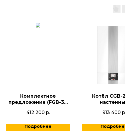
Комплектное
Котёл CGB-2-1
предложение (FGB-35,
настенный
дымоходом DN60/100, с
конденсационн
412 200
р.
913 400
р.
WTS-200L, с датчиком
высокоэффекти
(ТКС5К), с датчиком
насосом 86168
Подробнее
Подробнее
улицы ) K8614806009