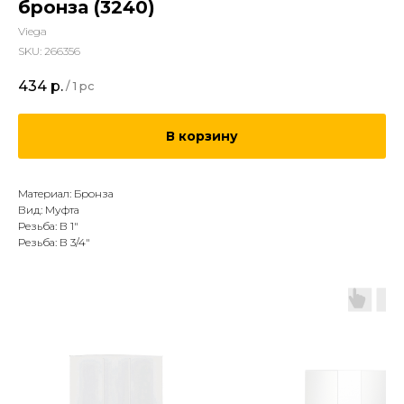
бронза (3240)
Viega
SKU:
266356
434
р.
/
1 pc
В корзину
Материал: Бронза
Вид: Муфта
Резьба: В 1"
Резьба: В 3/4"