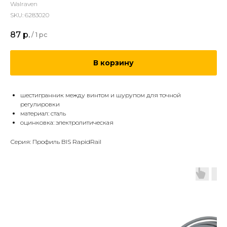
Walraven
SKU:
6283020
87
р.
/
1 pc
В корзину
шестигранник между винтом и шурупом для точной
регулировки
материал: сталь
оцинковка: электролитическая
Серия: Профиль BIS RapidRail