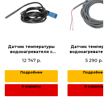
Датчик температуры
Датчик темпера
водонагревателя с
водонагревател
круглым синим
8852829
12 747
р.
5 290
р.
штекером 279905499
Подробнее
Подробнее
В корзину
В корзину