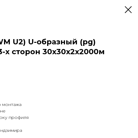
WM U2) U-образный (pg)
3-х сторон 30x30x2х2000м
о монтажа
ине
боку профиля
ендзимира