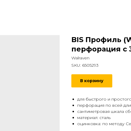
BIS Профиль (
перфорация с 
Walraven
SKU:
6505293
В корзину
для быстрого и простог
перфорация по всей дл
сантиметровая шкала с
материал: сталь
оцинковка: по методу С